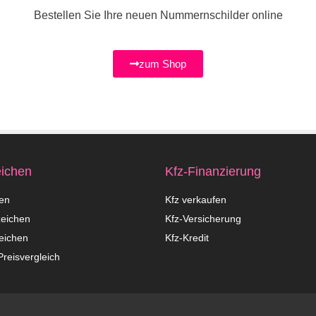
Bestellen Sie Ihre neuen Nummernschilder online
zum Shop
ichen
Kfz-Finanzierung
en
Kfz verkaufen
eichen
Kfz-Versicherung
eichen
Kfz-Kredit
reisvergleich